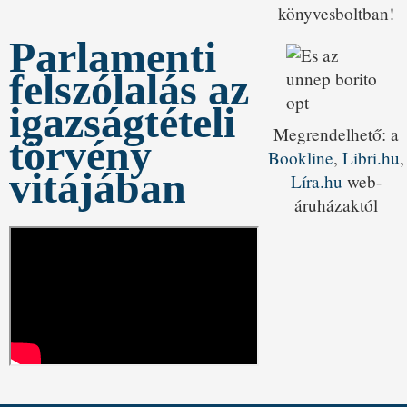
könyvesboltban!
Parlamenti
felszólalás az
igazságtételi
Megrendelhető: a
törvény
Bookline
,
Libri.hu
,
vitájában
Líra.hu
web-
áruházaktól