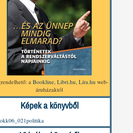
rendelhető: a
Bookline
,
Libri.hu
,
Líra.hu
web-
áruházaktól
Képek a könyvből