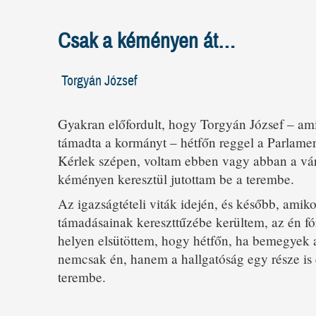
Csak a kéményen át…
Torgyán József
Gyakran előfordult, hogy Torgyán József – amik
támadta a kormányt – hétfőn reggel a Parlame
Kérlek szépen, voltam ebben vagy abban a vár
kéményen keresztül jutottam be a terembe.
Az igazságtételi viták idején, és később, amik
támadásainak kereszttűzébe kerültem, az én f
helyen elsütöttem, hogy hétfőn, ha bemegyek 
nemcsak én, hanem a hallgatóság egy része is 
terembe.