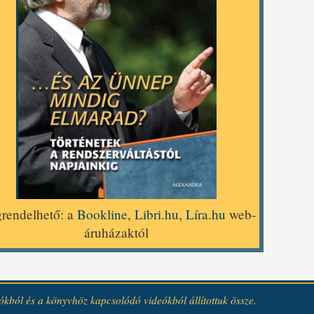
rendelhető: a
Bookline
,
Libri.hu
,
Líra.hu
web-
áruházaktól
ból és a könyvhöz kapcsolódó videókból állítottuk össze.