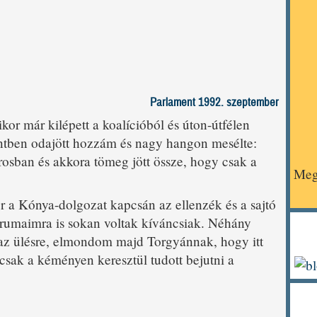
Parlament 1992. szeptember
or már kilépett a koalícióból és úton-útfélen
ntben odajött hozzám és nagy hangon mesélte:
osban és akkora tömeg jött össze, hogy csak a
Meg
or a Kónya-dolgozat kapcsán az ellenzék és a sajtó
órumaimra is sokan voltak kíváncsiak. Néhány
az ülésre, elmondom majd Torgyánnak, hogy itt
csak a kéményen keresztül tudott bejutni a