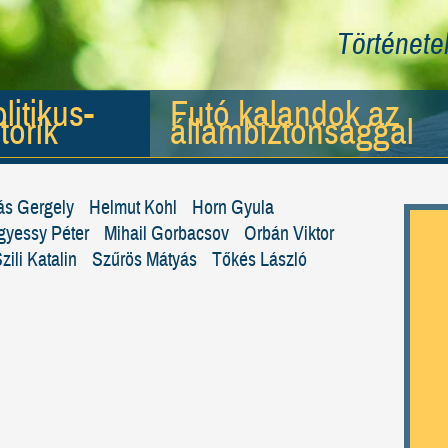
Történetek
litikus-
Futó kalandok az
torik
állambiztonsággal
ás Gergely
Helmut Kohl
Horn Gyula
yessy Péter
Mihail Gorbacsov
Orbán Viktor
zili Katalin
Szűrös Mátyás
Tőkés László