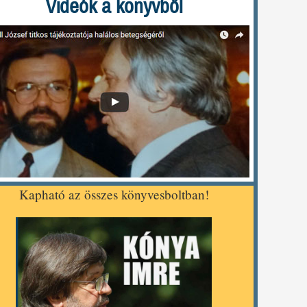
Videók a könyvből
Kapható az összes könyvesboltban!