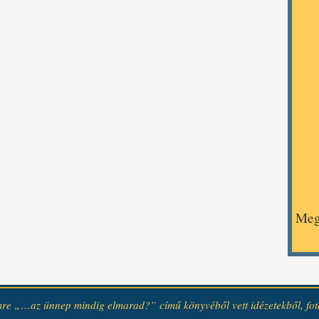
Meg
re „…az ünnep mindig elmarad?” című könyvéből vett idézetekből, fotók