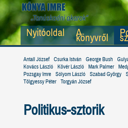
Nyitóoldal
A
Po
könyvről
sz
Antall József
Csurka István
George Bush
Guly
Kovács László
Kövér László
Mark Palmer
Medg
Pozsgay Imre
Sólyom László
Szabad György
S
Tölgyessy Péter
Torgyán József
Politikus-sztorik