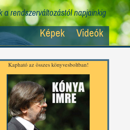
 a rendszerváltozástól napjainkig
Képek
Videók
Kapható az összes könyvesboltban!