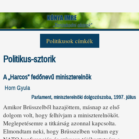
Politikusok címkék
Antall József
Csurka István
George Bush
Politikus-sztorik
Gulyás Gergely
Helmut Kohl
Horn Gyula
Kovács László
Kövér László
Mark Palmer
Medgyessy Péter
Mihail Gorbacsov
Orbán Viktor
A „Harcos” fedőnevű miniszterelnök
Pozsgay Imre
Sólyom László
Szabad György
Horn Gyula
Szili Katalin
Szűrös Mátyás
Tőkés László
Parlament, miniszterelnöki dolgozószoba, 1997. július
Tölgyessy Péter
Torgyán József
Amikor Brüsszelből hazajöttem, másnap az első
dolgom volt, hogy felhívjam a miniszterelnököt.
Meglepetésemre a titkárság azonnal kapcsolta.
Elmondtam neki, hogy Brüsszelben voltam egy