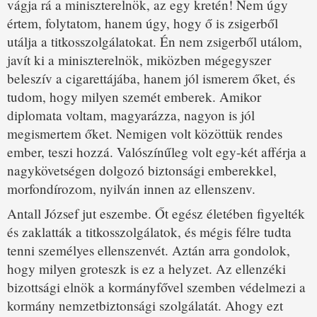
vágja rá a miniszterelnök, az egy kretén! Nem úgy
értem, folytatom, hanem úgy, hogy ő is zsigerből
utálja a titkosszolgálatokat. Én nem zsigerből utálom,
javít ki a miniszterelnök, miközben mégegyszer
beleszív a cigarettájába, hanem jól ismerem őket, és
tudom, hogy milyen szemét emberek. Amikor
diplomata voltam, magyarázza, nagyon is jól
megismertem őket. Nemigen volt közöttük rendes
ember, teszi hozzá. Valószínűleg volt egy-két afférja a
nagykövetségen dolgozó biztonsági emberekkel,
morfondírozom, nyilván innen az ellenszenv.
Antall József jut eszembe. Őt egész életében figyelték
és zaklatták a titkosszolgálatok, és mégis félre tudta
tenni személyes ellenszenvét. Aztán arra gondolok,
hogy milyen groteszk is ez a helyzet. Az ellenzéki
bizottsági elnök a kormányfővel szemben védelmezi a
kormány nemzetbiztonsági szolgálatát. Ahogy ezt