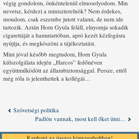
végig gondolom, önkéntelenül elmosolyodom. Min
nevetsz, kérdezi a miniszterelnök? Nem érdekes,
mondom, csak eszembe jutott valami, de nem ide
tartozik. Aztán Horn Gyula feláll, elnyomja sokadik
cigarettáját a hamutartóban, apró kezét kézfogásra
nyújtja, és megköszöni a tájékoztatást.
Mint jóval később megtudom, Horn Gyula
külszolgálata idején „Harcos” fedőnéven
együttműködött az állambiztonsággal. Persze, ettől
még róla is jelenthettek a kollégái…
Szövetségi politika
Padlón vannak, most kell őket ütni…
Kapható az összes könyvesboltban!