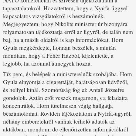
NATO konferencián és szívesen tájékoztatnám a
tapasztalatokról. Hozzátettem, hogy a Nyírfa-üggyel
kapcsolatos vizsgálatokról is beszámolnék.
Megjegyeztem, hogy Nikolits miniszter úr bizonyára
folyamatosan tájékoztatja erről az ügyről, de talán nem
baj, ha a másik oldalról is kap információkat. Horn
Gyula megkérdezte, honnan beszélek, s miután
mondtam, hogy a Fehér Házból, kijelentette, a
legjobb, ha azonnal átmegyek hozzá.
Tíz perc, és belépek a miniszterelnök szobájába. Horn
Gyula elnyomja a cigarettáját, barátságosan üdvözöl,
és hellyel kínál. Szomorúság fog el: Antall Józsefre
gondolok. Aztán erőt veszek magamon, s a feladatra
koncentrálok. Horn türelmesen végig hallgatja
beszámolómat. Röviden tájékoztatom a Nyírfa-ügyről,
néhány emberetekről vannak terhelő adatok az
aktákban, mondom, de ellenőrizetlen információkról