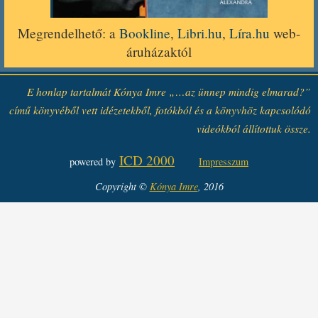
Megrendelhető: a
Bookline
,
Libri.hu
,
Líra.hu
web-
áruházaktól
E honlap tartalmát Kónya Imre „…az ünnep mindig elmarad?”
című könyvéből vett idézetekből, fotókból és a könyvhöz kapcsolódó
videókból állítottuk össze.
ICD 2000
powered by
Impresszum
Copyright ©
Kónya Imre
, 2016